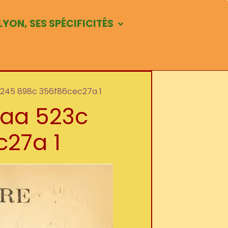
LYON, SES SPÉCIFICITÉS
4245 898c 356f86cec27a 1
5aa 523c
27a 1