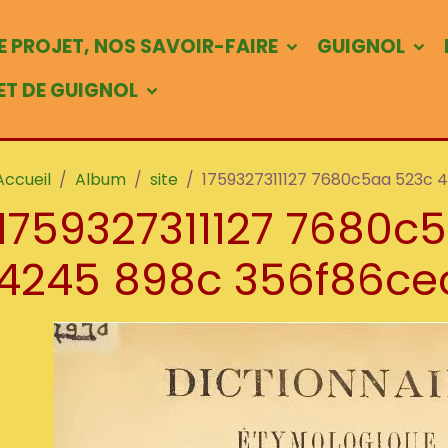
 PROJET, NOS SAVOIR-FAIRE
GUIGNOL
 ET DE GUIGNOL
Accueil
Album
site
1759327311127 7680c5aa 523c 
1759327311127 7680c
4245 898c 356f86cec