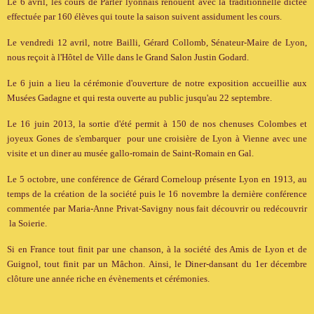
Le 6 avril, les cours de Parler lyonnais renouent avec la traditionnelle dictée
effectuée par 160 élèves qui toute la saison suivent assidument les cours.
Le vendredi 12 avril, notre Bailli, Gérard Collomb, Sénateur-Maire de Lyon,
nous reçoit à l'Hôtel de Ville dans le Grand Salon Justin Godard.
Le 6 juin a lieu la cérémonie d'ouverture de notre exposition accueillie aux
Musées Gadagne et qui resta ouverte au public jusqu'au 22 septembre.
Le 16 juin 2013, la sortie d'été permit à 150 de nos chenuses Colombes et
joyeux Gones de s'embarquer pour une croisière de Lyon à Vienne avec une
visite et un diner au musée gallo-romain de Saint-Romain en Gal.
Le 5 octobre, une conférence de Gérard Corneloup présente Lyon en 1913, au
temps de la création de la société puis le 16 novembre la dernière conférence
commentée par Maria-Anne Privat-Savigny nous fait découvrir ou redécouvrir
la Soierie.
Si en France tout finit par une chanson, à la société des Amis de Lyon et de
Guignol, tout finit par un Mâchon. Ainsi, le Diner-dansant du 1er décembre
clôture une année riche en évènements et cérémonies.