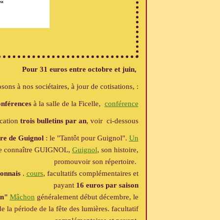
Pour 31 euros entre octobre et juin,
ons à nos sociétaires, à jour de cotisations, :
onférences
à la salle de la Ficelle,
conférence
ication
trois
bulletins par an
, voir ci-dessous
tre de Guignol
: le "Tantôt pour Guignol".
Un
re connaître GUIGNOL,
Guignol
, son histoire,
promouvoir son répertoire.
yonnais
.
cours
, facultatifs complémentaires et
payant
16 euros par saison
on"
Mâchon
généralement début décembre, le
 la période de la fête des lumières.
facultatif