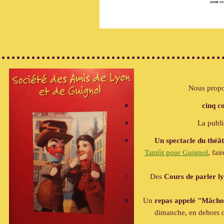
Nous propos
cinq
c
La publ
Un
spectacle du théâ
Tantôt pour Guignol
, f
ai
Des
Cours de parler l
Un
repas appelé "Mâch
dimanche, en dehors de