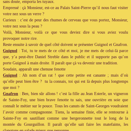
sans doute, emporta les tuyaux.
Empressé : çà Monsieur, est-ce au Palais Saint-Pierre qu’il nous faut visiter
votre nez sous un verre ?
Curieux : c’est de peur des rhumes de cerveau que vous portez, Monsieur,
votre nez sous la peau ?
Voilà, Monsieur, voilà ce que vous deviez dire si vous aviez voulu
provoquer notre rire.
Reste ensuite à savoir de quel côté doivent se présenter Guignol et Gnafron.
Guignol
: Toi, tu te mets de ce côté et moi, je me mets de celui-là parce
que, y’a peut-être Daniel Streble dans le public et il supporte pas qu’on
porte Guignol à main droite. Il paraît que çà va devenir une tradition.
Soudain, apparaît une chenuse fenotte
Guignol
: Ah nom d’un rat ! que cette petite est canante ; mais d’où
qu’elle peut bien être ? tu la connais, toi qui est là depuis plus longtemps
que moi ?
Gnafron
: Ben, bien sûr allons ! c’est la fille au Jean Esterle, un vigneron
de Sainte-Foy, une bien brave fenotte tu sais, une ouvrière en soie que
connaît le métier sur le pouce. Tous les canuts de Saint-Georges voudraient
l’avoir comme compagnonne. Tiens, la semaine finie, elle se rentourne à
Sainte-Foy en sautillant comme une bergeronnette tout le long de la
montée du Gourguillon. Il paraît qu’elle sait faire les matefaims, les
clapotons en salade mieux que personne.