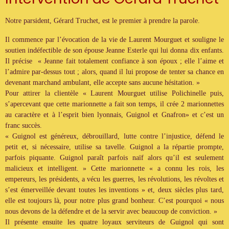
Notre parsident, Gérard Truchet, est le premier à prendre la parole.
Il commence par l’évocation de la vie de Laurent Mourguet et souligne le
soutien indéfectible de son épouse Jeanne Esterle qui lui donna dix enfants.
Il précise « Jeanne fait totalement confiance à son époux ; elle l’aime et
l’admire par-dessus tout ; alors, quand il lui propose de tenter sa chance en
devenant marchand ambulant, elle accepte sans aucune hésitation. »
Pour attirer la clientèle « Laurent Mourguet utilise Polichinelle puis,
s’apercevant que cette marionnette a fait son temps, il crée 2 marionnettes
au caractère et à l’esprit bien lyonnais, Guignol et Gnafron» et c’est un
franc succès.
« Guignol est généreux, débrouillard, lutte contre l’injustice, défend le
petit et, si nécessaire, utilise sa tavelle. Guignol a la répartie prompte,
parfois piquante. Guignol paraît parfois naïf alors qu’il est seulement
malicieux et intelligent. » Cette marionnette « a connu les rois, les
empereurs, les présidents, a vécu les guerres, les révolutions, les révoltes et
s’est émerveillée devant toutes les inventions » et, deux siècles plus tard,
elle est toujours là, pour notre plus grand bonheur. C’est pourquoi « nous
nous devons de la défendre et de la servir avec beaucoup de conviction. »
Il présente ensuite les quatre loyaux serviteurs de Guignol qui sont