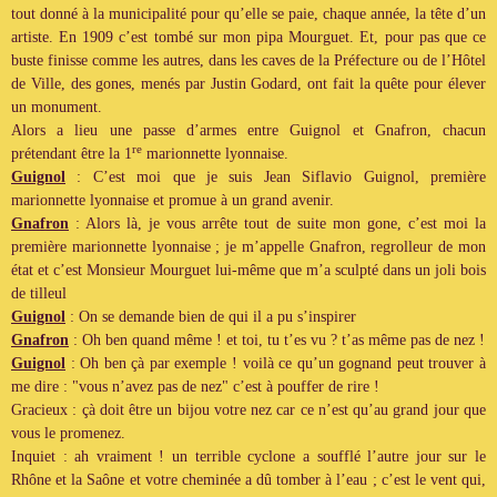
tout donné à la municipalité pour qu’elle se paie, chaque année, la tête d’un
artiste. En 1909 c’est tombé sur mon pipa Mourguet. Et, pour pas que ce
buste finisse comme les autres, dans les caves de la Préfecture ou de l’Hôtel
de Ville, des gones, menés par Justin Godard, ont fait la quête pour élever
un monument.
Alors a lieu une passe d’armes entre Guignol et Gnafron, chacun
re
prétendant être la 1
marionnette lyonnaise.
Guignol
: C’est moi que je suis Jean Siflavio Guignol, première
marionnette lyonnaise et promue à un grand avenir.
Gnafron
: Alors là, je vous arrête tout de suite mon gone, c’est moi la
première marionnette lyonnaise ; je m’appelle Gnafron, regrolleur de mon
état et c’est Monsieur Mourguet lui-même que m’a sculpté dans un joli bois
de tilleul
Guignol
: On se demande bien de qui il a pu s’inspirer
Gnafron
: Oh ben quand même ! et toi, tu t’es vu ? t’as même pas de nez !
Guignol
: Oh ben çà par exemple ! voilà ce qu’un gognand peut trouver à
me dire : "vous n’avez pas de nez" c’est à pouffer de rire !
Gracieux : çà doit être un bijou votre nez car ce n’est qu’au grand jour que
vous le promenez.
Inquiet : ah vraiment ! un terrible cyclone a soufflé l’autre jour sur le
Rhône et la Saône et votre cheminée a dû tomber à l’eau ; c’est le vent qui,