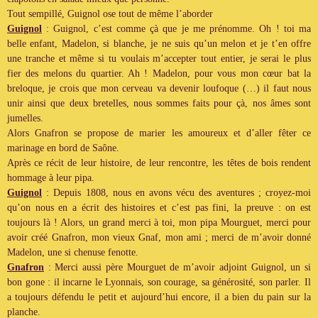
Tout sempillé, Guignol ose tout de même l’aborder
Guignol
: Guignol, c’est comme çà que je me prénomme. Oh ! toi ma
belle enfant, Madelon, si blanche, je ne suis qu’un melon et je t’en offre
une tranche et même si tu voulais m’accepter tout entier, je serai le plus
fier des melons du quartier. Ah ! Madelon, pour vous mon cœur bat la
breloque, je crois que mon cerveau va devenir loufoque (…) il faut nous
unir ainsi que deux bretelles, nous sommes faits pour çà, nos âmes sont
jumelles.
Alors Gnafron se propose de marier les amoureux et d’aller fêter ce
marinage en bord de Saône.
Après ce récit de leur histoire, de leur rencontre, les têtes de bois rendent
hommage à leur pipa.
Guignol
: Depuis 1808, nous en avons vécu des aventures ; croyez-moi
qu’on nous en a écrit des histoires et c’est pas fini, la preuve : on est
toujours là ! Alors, un grand merci à toi, mon pipa Mourguet, merci pour
avoir créé Gnafron, mon vieux Gnaf, mon ami ; merci de m’avoir donné
Madelon, une si chenuse fenotte.
Gnafron
: Merci aussi père Mourguet de m’avoir adjoint Guignol, un si
bon gone : il incarne le Lyonnais, son courage, sa générosité, son parler. Il
a toujours défendu le petit et aujourd’hui encore, il a bien du pain sur la
planche.