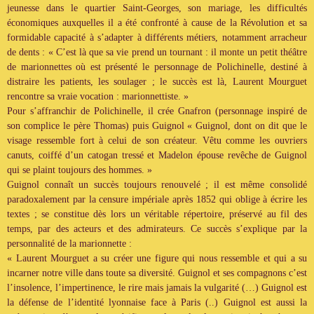
jeunesse dans le quartier Saint-Georges, son mariage, les difficultés
économiques auxquelles il a été confronté à cause de la Révolution et sa
formidable capacité à s’adapter à différents métiers, notamment arracheur
de dents : « C’est là que sa vie prend un tournant : il monte un petit théâtre
de marionnettes où est présenté le personnage de Polichinelle, destiné à
distraire les patients, les soulager ; le succès est là, Laurent Mourguet
rencontre sa vraie vocation : marionnettiste. »
Pour s’affranchir de Polichinelle, il crée Gnafron (personnage inspiré de
son complice le père Thomas) puis Guignol « Guignol, dont on dit que le
visage ressemble fort à celui de son créateur. Vêtu comme les ouvriers
canuts, coiffé d’un catogan tressé et Madelon épouse revêche de Guignol
qui se plaint toujours des hommes. »
Guignol connaît un succès toujours renouvelé ; il est même consolidé
paradoxalement par la censure impériale après 1852 qui oblige à écrire les
textes ; se constitue dès lors un véritable répertoire, préservé au fil des
temps, par des acteurs et des admirateurs. Ce succès s’explique par la
personnalité de la marionnette :
« Laurent Mourguet a su créer une figure qui nous ressemble et qui a su
incarner notre ville dans toute sa diversité. Guignol et ses compagnons c’est
l’insolence, l’impertinence, le rire mais jamais la vulgarité (…) Guignol est
la défense de l’identité lyonnaise face à Paris (..) Guignol est aussi la