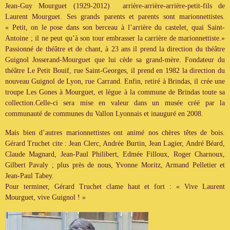
Jean-Guy Mourguet (1929-2012) arrière-arrière-arrière-petit-fils de
Laurent Mourguet. Ses grands parents et parents sont marionnettistes.
« Petit, on le pose dans son berceau à l’arrière du castelet, quai Saint-
Antoine ; il ne peut qu’à son tour embrasser la carrière de marionnettiste.»
Passionné de théâtre et de chant, à 23 ans il prend la direction du théâtre
Guignol Josserand-Mourguet que lui cède sa grand-mère. Fondateur du
théâtre Le Petit Bouif, rue Saint-Georges, il prend en 1982 la direction du
nouveau Guignol de Lyon, rue Carrand. Enfin, retiré à Brindas, il crée une
troupe Les Gones à Mourguet, et lègue à la commune de Brindas toute sa
collection.Celle-ci sera mise en valeur dans un musée créé par la
communauté de communes du Vallon Lyonnais et inauguré en 2008.
Mais bien d’autres marionnettistes ont animé nos chères têtes de bois.
Gérard Truchet cite : Jean Clerc, Andrée Burtin, Jean Lagier, André Béard,
Claude Magnard, Jean-Paul Philibert, Edmée Filloux, Roger Charnoux,
Gilbert Pavaly ; plus près de nous, Yvonne Moritz, Armand Pelletier et
Jean-Paul Tabey.
Pour terminer, Gérard Truchet clame haut et fort : « Vive Laurent
Mourguet, vive Guignol ! »