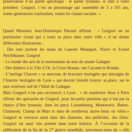
préservation d’un parler spécifique : le parler lyonnais, si cher à votre
président. Guignol, c’est un personnage qui rassemble de 3 à 103 ans,
toutes générations confondues, toutes les classes sociales. »
Quand Monsieur Jean-Dominique Durand affirme : « Guignol est un
patrimoine vivant qui a toute sa place dans notre ville » il en donne
différentes illustrations :
- Des rues portent les noms de Laurent Mourguet, Pierre et Ernest
Neichthauser, Guignol
- Le musée des arts de la marionnette au sein du musée Gadagne
- Des théâtres à la Tête d’Or, la Croix-Rousse, rue Carrand et Brindas
- L’horloge Charvet « ce morceau de bravoure horlogère qui témoigne de
l’histoire horlogère de Lyon » qui devrait bientôt trouver sa place, sur le
mur extérieur sud de l’hôtel de Gadagne.
Mais Guignol n’est pas circonscrit à Lyon : « de nombreux lieux à Paris
offrent des spectacles de Guignol, pour les petits parisiens qui n’ont pas la
chance d’être lyonnais, dans les parcs Luxembourg, Montsouris, Buttes-
Chaumont, Champ de Mars et dans de nombreux autres lieux ou villes.»
Guignol se retrouve aussi dans des chansons, des publicités, des films.
Guignol est aussi très présent dans notre histoire. À l’occasion de la
re
célébration de la fin de la 1
guerre mondiale, souvenons-nous du « rôle