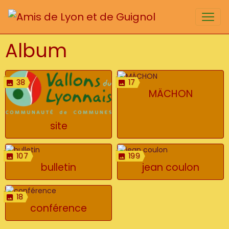
Album
38
17
MÄCHON
site
107
199
bulletin
jean coulon
18
conférence